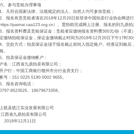
六、参与竞租办理事项
1、凡符合国家法律、法规规定的法人、自然人均可参加竞租；
2、报名有意竞租者请在2018年12月20日前登录中国拍卖行业协会网进
https://paimai.caa123.org.cn
）。需协助完成网上注册、报名的到九鼎拍
3、报名资料费及竞租保证金：竞租者应缴纳报名资料费300元/份（不
定缴纳拍租保证金，保证金缴纳截止时间为2018年12月20日下午17时30
4、交款方式：拍卖保证金须于报名截止前转入指定账户。经查证到账后
格。
5、拍卖保证金缴纳帐户：
户名：江西省九鼎拍卖有限公司；
开户行：中国工商银行赣州市分行金房支行；
帐号：151 0225 5190 0002 9655。
6、报名咨询电话：
0797-8523525、18679673358。
上犹县犹江实业发展有限公司
江西省九鼎拍卖有限公司
2018年12月11日