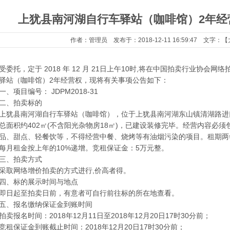
上犹县南河湖自行车驿站（咖啡馆）2年经
作者：管理员 发布于：2018-12-11 16:59:47 文字：【
受委托，定于 2018 年 12 月 21日上午10时,将在中国拍卖行业协
驿站（咖啡馆）2年经营权，现将有关事项公告如下：
一、项目编号： JDPM2018-31
二、拍卖标的
上犹县南河湖自行车驿站（咖啡馆），位于上犹县南河湖东山镇清湖路进
总面积约402㎡(不含阳光杂物房18㎡)，已建设装修完毕。经营内容必
品、甜点、轻餐饮等，不得经营中餐、烧烤等有油烟污染的项目。租期两年
每月租金按上年的10%递增。竞租保证金：5万元整。
三、拍卖方式
采取网络增价拍卖的方式进行,价高者得。
四、标的展示时间与地点
即日起至拍卖日前，有意者可自行前往标的所在地查看。
五、报名缴纳保证金到账时间
拍卖报名时间：2018年12月11日至2018年12月20日17时30分前；
竞租保证金到账截止时间：2018年12月20日17时30分前；