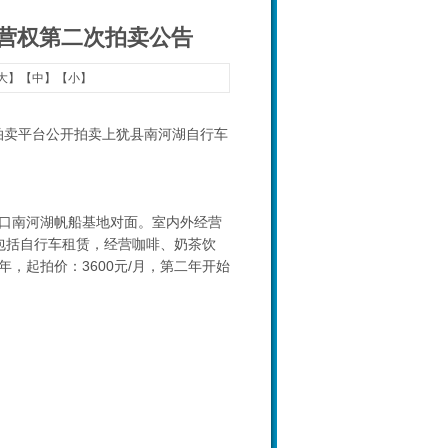
营权第二次拍卖公告
大
】【
中
】【
小
】
会网络拍卖平台公开拍卖上犹县南河湖自行车
口南河湖帆船基地对面。室内外经营
须包括自行车租赁，经营咖啡、奶茶饮
，起拍价：3600元/月，第二年开始